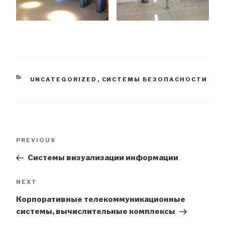
CATEGORIES
UNCATEGORIZED
,
СИСТЕМЫ БЕЗОПАСНОСТИ
Post
Previous
PREVIOUS
navigation
Post
Системы визуализации информации
Next
NEXT
Post
Корпоративные телекоммуникационные
системы, вычислительные комплексы