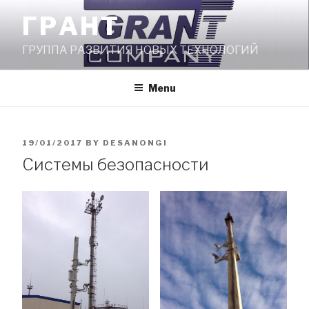
Skip
ГРАНТ
to
content
ГРУППА РАЗВИТИЯ НОВЫХ ТЕХНОЛОГИЙ
Menu
POSTED
19/01/2017
BY
DESANONGI
Системы безопасности
ON